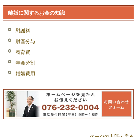
離婚に関するお金の知識
慰謝料
財産分与
養育費
年金分割
婚姻費用
ページの上部へ戻る